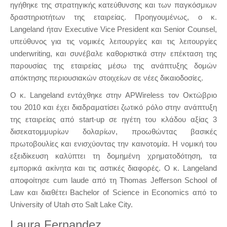
ηγήθηκε της στρατηγικής κατεύθυνσης και των παγκόσμιων
δραστηριοτήτων της εταιρείας. Προηγουμένως, ο κ.
Langeland ήταν Executive Vice President και Senior Counsel,
υπεύθυνος για τις νομικές λειτουργίες και τις λειτουργίες
underwriting, και συνέβαλε καθοριστικά στην επέκταση της
παρουσίας της εταιρείας μέσω της ανάπτυξης δομών
απόκτησης περιουσιακών στοιχείων σε νέες δικαιοδοσίες.
Ο κ. Langeland εντάχθηκε στην APWireless τον Οκτώβριο
του 2010 και έχει διαδραματίσει ζωτικό ρόλο στην ανάπτυξη
της εταιρείας από start-up σε ηγέτη του κλάδου αξίας 3
δισεκατομμυρίων δολαρίων, προωθώντας βασικές
πρωτοβουλίες και ενισχύοντας την καινοτομία. Η νομική του
εξειδίκευση καλύπτει τη δομημένη χρηματοδότηση, τα
εμπορικά ακίνητα και τις αστικές διαφορές. Ο κ. Langeland
αποφοίτησε cum laude από τη Thomas Jefferson School of
Law και διαθέτει Bachelor of Science in Economics από το
University of Utah στο Salt Lake City.
Laura Fernandez