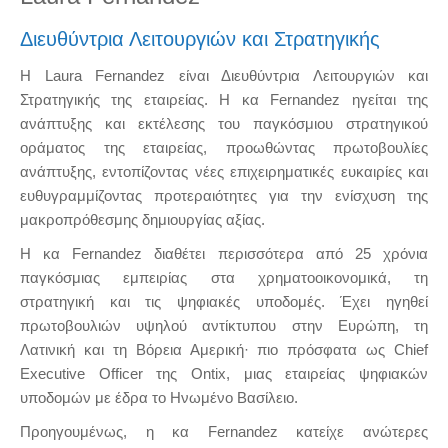
Διευθύντρια Λειτουργιών και Στρατηγικής
Η Laura Fernandez είναι Διευθύντρια Λειτουργιών και
Στρατηγικής της εταιρείας. Η κα Fernandez ηγείται της
ανάπτυξης και εκτέλεσης του παγκόσμιου στρατηγικού
οράματος της εταιρείας, προωθώντας πρωτοβουλίες
ανάπτυξης, εντοπίζοντας νέες επιχειρηματικές ευκαιρίες και
ευθυγραμμίζοντας προτεραιότητες για την ενίσχυση της
μακροπρόθεσμης δημιουργίας αξίας.
Η κα Fernandez διαθέτει περισσότερα από 25 χρόνια
παγκόσμιας εμπειρίας στα χρηματοοικονομικά, τη
στρατηγική και τις ψηφιακές υποδομές. Έχει ηγηθεί
πρωτοβουλιών υψηλού αντίκτυπου στην Ευρώπη, τη
Λατινική και τη Βόρεια Αμερική· πιο πρόσφατα ως Chief
Executive Officer της Ontix, μιας εταιρείας ψηφιακών
υποδομών με έδρα το Ηνωμένο Βασίλειο.
Προηγουμένως, η κα Fernandez κατείχε ανώτερες