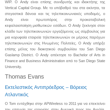
WIP. Ο Andy είναι επίσης συνιδρυτής και ιδιοκτήτης της
Vertical Capital Group. Με το υπόβαθρό του στα ακίνητα, τα
στεγαστικά δάνεια και τις τηλεπικοινωνιακές υποδομές, ο
Andy είναι πρωτοπόρος στην προκαταβολική
κεφαλαιοποίηση μισθωτικών εσόδων. Ο Andy ξεκίνησε στον
κλάδο των τηλεπικοινωνιών εργαζόμενος ως σύμβουλος για
μια κορυφαία εταιρεία τηλεπικοινωνιών εκ μέρους παρόχων
τηλεπικοινωνιών στις Ηνωμένες Πολιτείες. Ο Andy υπήρξε
επίσης μέλος του διοικητικού συμβουλίου του San Diego
Gaslamp District. Ο Andy απέκτησε το Bachelor of Arts in
Finance and Business Administration από το San Diego State
University.
Thomas Evans
Εκτελεστικός Αντιπρόεδρος – Βόρειος
Ατλαντικός
Ο Tom εντάχθηκε στην APWireless το 2011 για να επεκτείνει
την επιτυχία της εταιρείας στην Αμερική προς την Αγγλία.