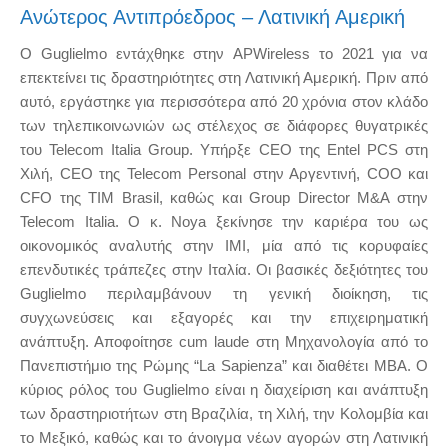
Ανώτερος Αντιπρόεδρος – Λατινική Αμερική
Ο Guglielmo εντάχθηκε στην APWireless το 2021 για να
επεκτείνει τις δραστηριότητες στη Λατινική Αμερική. Πριν από
αυτό, εργάστηκε για περισσότερα από 20 χρόνια στον κλάδο
των τηλεπικοινωνιών ως στέλεχος σε διάφορες θυγατρικές
του Telecom Italia Group. Υπήρξε CEO της Entel PCS στη
Χιλή, CEO της Telecom Personal στην Αργεντινή, COO και
CFO της TIM Brasil, καθώς και Group Director M&A στην
Telecom Italia. Ο κ. Noya ξεκίνησε την καριέρα του ως
οικονομικός αναλυτής στην IMI, μία από τις κορυφαίες
επενδυτικές τράπεζες στην Ιταλία. Οι βασικές δεξιότητες του
Guglielmo περιλαμβάνουν τη γενική διοίκηση, τις
συγχωνεύσεις και εξαγορές και την επιχειρηματική
ανάπτυξη. Αποφοίτησε cum laude στη Μηχανολογία από το
Πανεπιστήμιο της Ρώμης “La Sapienza” και διαθέτει MBA. Ο
κύριος ρόλος του Guglielmo είναι η διαχείριση και ανάπτυξη
των δραστηριοτήτων στη Βραζιλία, τη Χιλή, την Κολομβία και
το Μεξικό, καθώς και το άνοιγμα νέων αγορών στη Λατινική