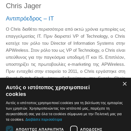
Chris Jager
Αντιπρόεδρος – IT
Ο Chris διαθέτει περισσότερα από οκτώ χρόνια εμπειρίας ως
επαγγελματίας IT. Πριν διοριστεί VP of Technology, ο Chris
κατείχε τον ρόλο του Director of Information Systems στην
APWireless. Στον ρόλο του ως VP of Technology, ο Chris είναι
υπεύθυνος για την παγκόσμια υποδομή IT και IS. Επιπλέον,
υποστηρίζει τις πρωτοβουλίες e-marketing της APWireless.
Πριν ενταχθεί στην εταιρεία το 2011, ο Chris εργάστηκε στη
Royal Dutch Shell, όπου εξειδικεύτηκε στο Supply Chain
×
Management. Απέκτησε το BS in Computer Science και το
Αυτός ο ιστότοπος χρησιμοποιεί
MS in Information Science από το University of Twente.
cookies
Αυτός ο ιστότοπος χρησιμοποιεί cookies για τη βελτίωση της εμπειρίας
των χρηστών. Χρησιμοποιώντας τον ιστότοπό μας, παρέχετε τη
συγκατάθεσή σας για όλα τα cookies σύμφωνα με την Πολιτική μας για
τα cookies.
Διαβάστε περισσότερα
ΑΠΟΛΎΤΩΣ ΑΠΑΡΑΊΤΗΤΑ
ΑΠΌΔΟΣΗΣ