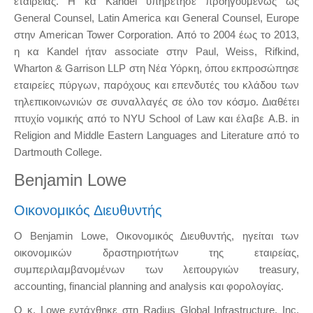
εταιρείας. Η κα Kandel υπηρέτησε προηγουμένως ως
General Counsel, Latin America και General Counsel, Europe
στην American Tower Corporation. Από το 2004 έως το 2013,
η κα Kandel ήταν associate στην Paul, Weiss, Rifkind,
Wharton & Garrison LLP στη Νέα Υόρκη, όπου εκπροσώπησε
εταιρείες πύργων, παρόχους και επενδυτές του κλάδου των
τηλεπικοινωνιών σε συναλλαγές σε όλο τον κόσμο. Διαθέτει
πτυχίο νομικής από το NYU School of Law και έλαβε A.B. in
Religion and Middle Eastern Languages and Literature από το
Dartmouth College.
Benjamin Lowe
Οικονομικός Διευθυντής
Ο Benjamin Lowe, Οικονομικός Διευθυντής, ηγείται των
οικονομικών δραστηριοτήτων της εταιρείας,
συμπεριλαμβανομένων των λειτουργιών treasury,
accounting, financial planning and analysis και φορολογίας.
Ο κ. Lowe εντάχθηκε στη Radius Global Infrastructure, Inc.