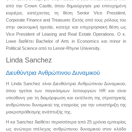
από την Crown Castle, όπου δημιούργησε μια επιτυχημένη
καριέρα, κατέχοντας τη θέση Senior Vice President,
Corporate Finance and Treasurer. Εκτός από τους ρόλους του
στην οικονομική ηγεσία, κατείχε και επιχειρησιακή θέση ως
Vice President of Leasing and Real Estate Operations. Ο κ.
Lowe διαθέτει Bachelor of Arts in Economics και minor in
Political Science από το Lenoir-Rhyne University.
Linda Sanchez
Διευθύντρια Ανθρώπινου Δυναμικού
Η Linda Sanchez είναι Διευθύντρια Ανθρώπινου Δυναμικού,
όπου ηγείται των παγκόσμιων λειτουργιών HR και είναι
υπεύθυνη για τη διαμόρφωση και εκτέλεση της στρατηγικής
ανθρώπινου δυναμικού της εταιρείας για την υποστήριξη της
μακροπρόθεσμης ανάπτυξής της.
Η κα Sanchez διαθέτει περισσότερα από 25 χρόνια εμπειρίας
ως ανώτερο στέλεχος ανθρώπινου δυναμικού στον κλάδο