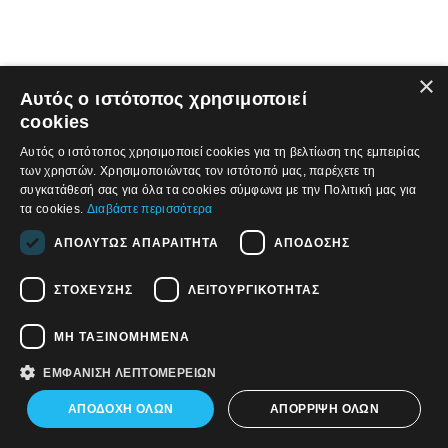
×
Αυτός ο ιστότοπος χρησιμοποιεί
© 2026, APWIRELESS ΕΛΛΑΣ ΜΟΝΟΠΡΟΣΩΠΗ Α.Ε.
cookies
Πολιτική Απορρήτου
Αυτός ο ιστότοπος χρησιμοποιεί cookies για τη βελτίωση της εμπειρίας
Πολιτική Cookies
των χρηστών. Χρησιμοποιώντας τον ιστότοπό μας, παρέχετε τη
Όροι και Προϋποθέσεις Χρήσης
συγκατάθεσή σας για όλα τα cookies σύμφωνα με την Πολιτική μας για
τα cookies.
Διαβάστε περισσότερα
Find us on:
ΑΠΟΛΎΤΩΣ ΑΠΑΡΑΊΤΗΤΑ
ΑΠΌΔΟΣΗΣ
Facebook
Twitter
Linkedin
ΣΤΌΧΕΥΣΗΣ
ΛΕΙΤΟΥΡΓΙΚΌΤΗΤΑΣ
ΜΗ ΤΑΞΙΝΟΜΗΜΈΝΑ
ΕΜΦΆΝΙΣΗ ΛΕΠΤΟΜΕΡΕΙΏΝ
ΑΠΟΔΟΧΉ ΌΛΩΝ
ΑΠΌΡΡΙΨΗ ΌΛΩΝ